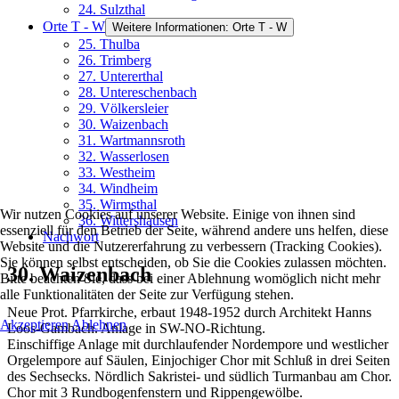
24. Sulzthal
Orte T - W
Weitere Informationen: Orte T - W
25. Thulba
26. Trimberg
27. Untererthal
28. Untereschenbach
29. Völkersleier
30. Waizenbach
31. Wartmannsroth
32. Wasserlosen
33. Westheim
34. Windheim
35. Wirmsthal
Wir nutzen Cookies auf unserer Website. Einige von ihnen sind
36. Wittershausen
essenziell für den Betrieb der Seite, während andere uns helfen, diese
Nachwort
Website und die Nutzererfahrung zu verbessern (Tracking Cookies).
Sie können selbst entscheiden, ob Sie die Cookies zulassen möchten.
30. Waizenbach
Bitte beachten Sie, dass bei einer Ablehnung womöglich nicht mehr
alle Funktionalitäten der Seite zur Verfügung stehen.
Neue Prot. Pfarrkirche, erbaut 1948-1952 durch Architekt Hanns
Akzeptieren
Ablehnen
Loos-Gambach. Anlage in SW-NO-Richtung.
Einschiffige Anlage mit durchlaufender Nordempore und westlicher
Orgelempore auf Säulen, Einjochiger Chor mit Schluß in drei Seiten
des Sechsecks. Nördlich Sakristei- und südlich Turmanbau am Chor.
Chor mit 3 Rundbogenfenstern und Rippengewölbe.