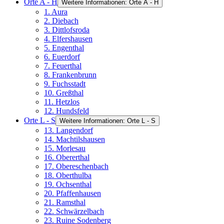
Orte A - H
Weitere Informationen: Orte A - H
1. Aura
2. Diebach
3. Dittlofsroda
4. Elfershausen
5. Engenthal
6. Euerdorf
7. Feuerthal
8. Frankenbrunn
9. Fuchsstadt
10. Greßthal
11. Hetzlos
12. Hundsfeld
Orte L - S
Weitere Informationen: Orte L - S
13. Langendorf
14. Machtilshausen
15. Morlesau
16. Obererthal
17. Obereschenbach
18. Oberthulba
19. Ochsenthal
20. Pfaffenhausen
21. Ramsthal
22. Schwärzelbach
23. Ruine Sodenberg