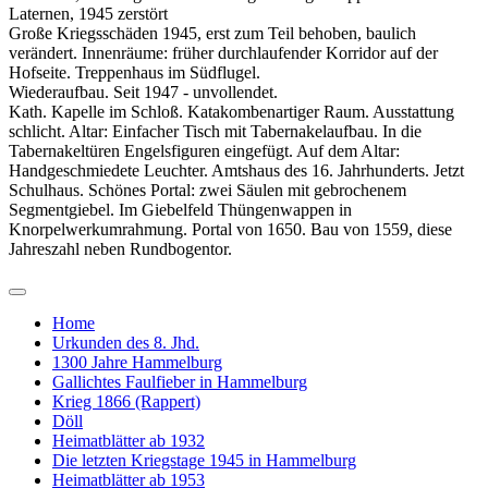
Laternen, 1945 zerstört
Große Kriegsschäden 1945, erst zum Teil behoben, baulich
verändert. Innenräume: früher durchlaufender Korridor auf der
Hofseite. Treppenhaus im Südflugel.
Wiederaufbau. Seit 1947 - unvollendet.
Kath. Kapelle im Schloß. Katakombenartiger Raum. Ausstattung
schlicht. Altar: Einfacher Tisch mit Tabernakelaufbau. In die
Tabernakeltüren Engelsfiguren eingefügt. Auf dem Altar:
Handgeschmiedete Leuchter. Amtshaus des 16. Jahrhunderts. Jetzt
Schulhaus. Schönes Portal: zwei Säulen mit gebrochenem
Segmentgiebel. Im Giebelfeld Thüngenwappen in
Knorpelwerkumrahmung. Portal von 1650. Bau von 1559, diese
Jahreszahl neben Rundbogentor.
Home
Urkunden des 8. Jhd.
1300 Jahre Hammelburg
Gallichtes Faulfieber in Hammelburg
Krieg 1866 (Rappert)
Döll
Heimatblätter ab 1932
Die letzten Kriegstage 1945 in Hammelburg
Heimatblätter ab 1953