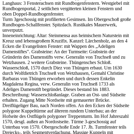
Langhaus: 3 Fensterachsen mit Rundbogenfenstern. Westgiebel mit
Rundbogenportal, 2 seitlichen vergitterten kleinen Fenstern und
oben Doppel-Rundbogenfenster.
Turm 3geschossig mit profilierten Gesimsen. Im Obergeschoß große
Rundbogen-Schallfenster. Spitzdach. Rustikales Mauerwerk,
unverputzt.
Inneneinrichtung: Altar: Steinmensa aus heimischem Naturstein mit
Kreuz und lebensgroßem Kruzifix. Kanzel: Lärchenholz, an den 4
Ecken die Evangelisten Fenster: mit Wappen des „Adeligen
Damenstiftes". Grabsteine: An der Turmseite: Grabstein der
Gründerin des Damenstifts verw. Generalin von Truchseß und zu
Wetzhausen. 2 weitere Grabsteine. Thüngensches Schloß.
Wasserschloß, 1570 durch Diez von Thüngen erbaut. Um 1630
durch Wolfdietrich Truchseß von Wetzhausen, Gemahl Christine
Barbaras von Thüngen erworben und durch dessen Enkelin
Magdalena Regina, verw. Generalin von Truchseß 1733 als
Adeliges Damenstift begründet. Dieses bestand bis 1883.
Beschreibung: Wasserschloßanlage. Graben an Ost- und Südseite
erhalten. Zugang Mitte Nordseite mit gemauerter Brücke.
Dreiflügeliger Bau, nach Norden offen. An den Ecken der Südseite
polygone Kuppeltürme auf älterem rundem Unterbau; an der
Hofseite des Ostflügels polygoner Treppenturm. Im Hof Jahreszahl
1570, desgl. außen an Nordostseite. Türme 3-geschossig auf
Unterbau von 1570. Obergeschoße Ende 17. Jh. Turmfenster teils
Dreiecks-, teils Segmentverdachung. Massige Kuppeln mit