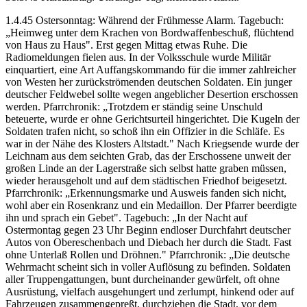
1.4.45 Ostersonntag: Während der Frühmesse Alarm. Tagebuch:
„Heimweg unter dem Krachen von Bordwaffenbeschuß, flüchtend
von Haus zu Haus". Erst gegen Mittag etwas Ruhe. Die
Radiomeldungen fielen aus. In der Volksschule wurde Militär
einquartiert, eine Art Auffangskommando für die immer zahlreicher
von Westen her zurückströmenden deutschen Soldaten. Ein junger
deutscher Feldwebel sollte wegen angeblicher Desertion erschossen
werden. Pfarrchronik: „Trotzdem er ständig seine Unschuld
beteuerte, wurde er ohne Gerichtsurteil hingerichtet. Die Kugeln der
Soldaten trafen nicht, so schoß ihn ein Offizier in die Schläfe. Es
war in der Nähe des Klosters Altstadt." Nach Kriegsende wurde der
Leichnam aus dem seichten Grab, das der Erschossene unweit der
großen Linde an der Lagerstraße sich selbst hatte graben müssen,
wieder herausgeholt und auf dem städtischen Friedhof beigesetzt.
Pfarrchronik: „Erkennungsmarke und Ausweis fanden sich nicht,
wohl aber ein Rosenkranz und ein Medaillon. Der Pfarrer beerdigte
ihn und sprach ein Gebet". Tagebuch: „In der Nacht auf
Ostermontag gegen 23 Uhr Beginn endloser Durchfahrt deutscher
Autos von Obereschenbach und Diebach her durch die Stadt. Fast
ohne Unterlaß Rollen und Dröhnen." Pfarrchronik: „Die deutsche
Wehrmacht scheint sich in voller Auflösung zu befinden. Soldaten
aller Truppengattungen, bunt durcheinander gewürfelt, oft ohne
Ausrüstung, vielfach ausgehungert und zerlumpt, hinkend oder auf
Fahrzeugen zusammengepreßt, durchziehen die Stadt, vor dem