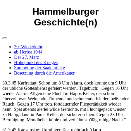
Hammelburger
Geschichte(n)
20. Wiederkehr
ab Herbst 1944
Der 27. März
Höhepunkt des Krieges
Sprengung der Saalebrücke
Besetzung durch die Amerikaner
30.3.45 Karfreitag: Schon um 8 Uhr Alarm, doch konnte um 9 Uhr
der übliche Gottesdienst gefeiert werden. Tagebuch: „Gegen 16 Uhr
wieder Alarm. Allgemeine Flucht in Happs Keller, der schon
übervoll war. Weinende, lärmende und schreiende Kinder, beißender
Rauch. Gegen 17 Uhr trotz fortdauernder Fliegertätigkeit wieder
heim. Spät abends alerlei wilde Gerüchte, mit Fluchtgepäck wieder
zu Happ, dann in Pauls Keller, der sicherer schien. Gegen 23 Uhr
Beruhigung. Mondhelle, kühle und verhältnismäßig ruhige Nacht."
31.3.45 Karsamstag: Unruhiger Tag, mehrfach Alarm.