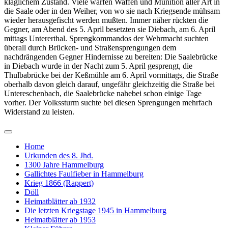
kläglichem Zustand. Viele warfen Waffen und Munition aller Art in
die Saale oder in den Weiher, von wo sie nach Kriegsende mühsam
wieder herausgefischt werden mußten. Immer näher rückten die
Gegner, am Abend des 5. April besetzten sie Diebach, am 6. April
mittags Untererthal. Sprengkommandos der Wehrmacht suchten
überall durch Brücken- und Straßensprengungen dem
nachdrängenden Gegner Hindernisse zu bereiten: Die Saalebrücke
in Diebach wurde in der Nacht zum 5. April gesprengt, die
Thulbabrücke bei der Keßmühle am 6. April vormittags, die Straße
oberhalb davon gleich darauf, ungefähr gleichzeitig die Straße bei
Untereschenbach, die Saalebrücke nahebei schon einige Tage
vorher. Der Volkssturm suchte bei diesen Sprengungen mehrfach
Widerstand zu leisten.
Home
Urkunden des 8. Jhd.
1300 Jahre Hammelburg
Gallichtes Faulfieber in Hammelburg
Krieg 1866 (Rappert)
Döll
Heimatblätter ab 1932
Die letzten Kriegstage 1945 in Hammelburg
Heimatblätter ab 1953