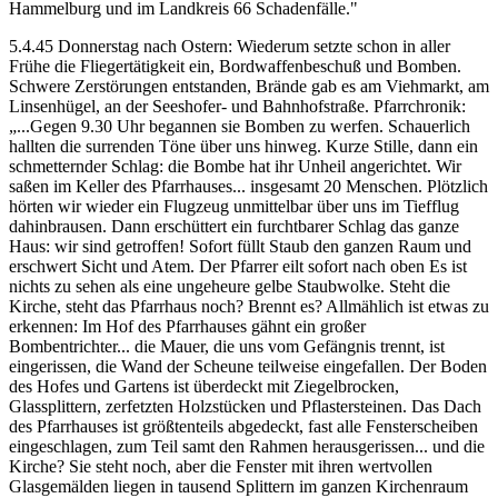
Hammelburg und im Landkreis 66 Schadenfälle."
5.4.45 Donnerstag nach Ostern: Wiederum setzte schon in aller
Frühe die Fliegertätigkeit ein, Bordwaffenbeschuß und Bomben.
Schwere Zerstörungen entstanden, Brände gab es am Viehmarkt, am
Linsenhügel, an der Seeshofer- und Bahnhofstraße. Pfarrchronik:
„...Gegen 9.30 Uhr begannen sie Bomben zu werfen. Schauerlich
hallten die surrenden Töne über uns hinweg. Kurze Stille, dann ein
schmetternder Schlag: die Bombe hat ihr Unheil angerichtet. Wir
saßen im Keller des Pfarrhauses... insgesamt 20 Menschen. Plötzlich
hörten wir wieder ein Flugzeug unmittelbar über uns im Tiefflug
dahinbrausen. Dann erschüttert ein furchtbarer Schlag das ganze
Haus: wir sind getroffen! Sofort füllt Staub den ganzen Raum und
erschwert Sicht und Atem. Der Pfarrer eilt sofort nach oben Es ist
nichts zu sehen als eine ungeheure gelbe Staubwolke. Steht die
Kirche, steht das Pfarrhaus noch? Brennt es? Allmählich ist etwas zu
erkennen: Im Hof des Pfarrhauses gähnt ein großer
Bombentrichter... die Mauer, die uns vom Gefängnis trennt, ist
eingerissen, die Wand der Scheune teilweise eingefallen. Der Boden
des Hofes und Gartens ist überdeckt mit Ziegelbrocken,
Glassplittern, zerfetzten Holzstücken und Pflastersteinen. Das Dach
des Pfarrhauses ist größtenteils abgedeckt, fast alle Fensterscheiben
eingeschlagen, zum Teil samt den Rahmen herausgerissen... und die
Kirche? Sie steht noch, aber die Fenster mit ihren wertvollen
Glasgemälden liegen in tausend Splittern im ganzen Kirchenraum