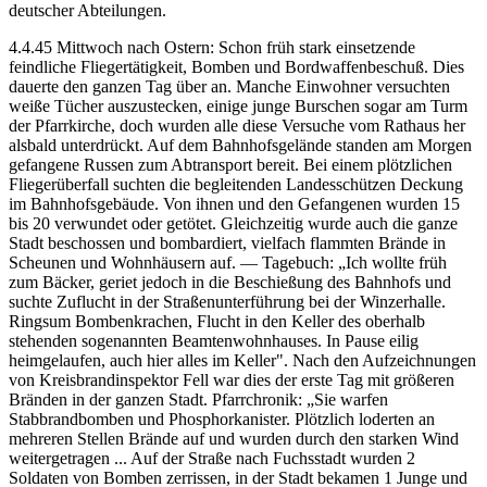
deutscher Abteilungen.
4.4.45 Mittwoch nach Ostern: Schon früh stark einsetzende
feindliche Fliegertätigkeit, Bomben und Bordwaffenbeschuß. Dies
dauerte den ganzen Tag über an. Manche Einwohner versuchten
weiße Tücher auszustecken, einige junge Burschen sogar am Turm
der Pfarrkirche, doch wurden alle diese Versuche vom Rathaus her
alsbald unterdrückt. Auf dem Bahnhofsgelände standen am Morgen
gefangene Russen zum Abtransport bereit. Bei einem plötzlichen
Fliegerüberfall suchten die begleitenden Landesschützen Deckung
im Bahnhofsgebäude. Von ihnen und den Gefangenen wurden 15
bis 20 verwundet oder getötet. Gleichzeitig wurde auch die ganze
Stadt beschossen und bombardiert, vielfach flammten Brände in
Scheunen und Wohnhäusern auf. — Tagebuch: „Ich wollte früh
zum Bäcker, geriet jedoch in die Beschießung des Bahnhofs und
suchte Zuflucht in der Straßenunterführung bei der Winzerhalle.
Ringsum Bombenkrachen, Flucht in den Keller des oberhalb
stehenden sogenannten Beamtenwohnhauses. In Pause eilig
heimgelaufen, auch hier alles im Keller". Nach den Aufzeichnungen
von Kreisbrandinspektor Fell war dies der erste Tag mit größeren
Bränden in der ganzen Stadt. Pfarrchronik: „Sie warfen
Stabbrandbomben und Phosphorkanister. Plötzlich loderten an
mehreren Stellen Brände auf und wurden durch den starken Wind
weitergetragen ... Auf der Straße nach Fuchsstadt wurden 2
Soldaten von Bomben zerrissen, in der Stadt bekamen 1 Junge und