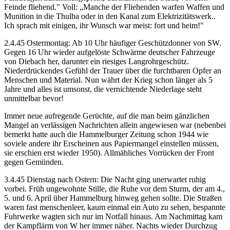
Feinde fliehend." Voll: „Manche der Fliehenden warfen Waffen und
Munition in die Thulba oder in den Kanal zum Elektrizitätswerk..
Ich sprach mit einigen, ihr Wunsch war meist: fort und heim!"
2.4.45 Ostermontag: Ab 10 Uhr häufiger Geschützdonner von SW.
Gegen 16 Uhr wieder aufgelöste Schwärme deutscher Fahrzeuge
von Diebach her, darunter ein riesiges Langrohrgeschütz.
Niederdrückendes Gefühl der Trauer über die furchtbaren Opfer an
Menschen und Material. Nun währt der Krieg schon länger als 5
Jahre und alles ist umsonst, die vernichtende Niederlage steht
unmittelbar bevor!
Immer neue aufregende Gerüchte, auf die man beim gänzlichen
Mangel an verlässigen Nachrichten allein angewiesen war (nebenbei
bemerkt hatte auch die Hammelburger Zeitung schon 1944 wie
soviele andere ihr Erscheinen aus Papiermangel einstellen müssen,
sie erschien erst wieder 1950). Allmähliches Vorrücken der Front
gegen Gemünden.
3.4.45 Dienstag nach Ostern: Die Nacht ging unerwartet ruhig
vorbei. Früh ungewohnte Stille, die Ruhe vor dem Sturm, der am 4.,
5. und 6. April über Hammelburg hinweg gehen sollte. Die Straßen
waren fast menschenleer, kaum einmal ein Auto zu sehen, bespannte
Fuhrwerke wagten sich nur im Notfall hinaus. Am Nachmittag kam
der Kampflärm von W her immer näher. Nachts wieder Durchzug