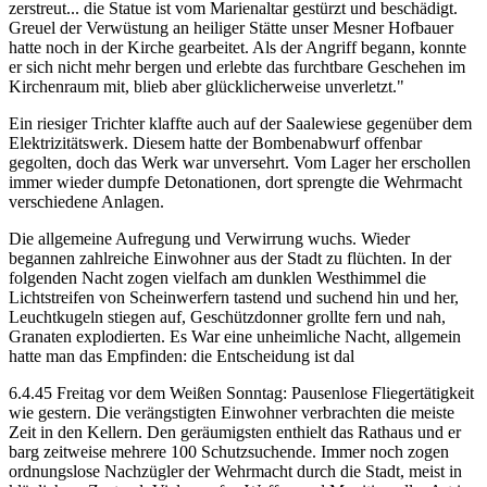
zerstreut... die Statue ist vom Marienaltar gestürzt und beschädigt.
Greuel der Verwüstung an heiliger Stätte unser Mesner Hofbauer
hatte noch in der Kirche gearbeitet. Als der Angriff begann, konnte
er sich nicht mehr bergen und erlebte das furchtbare Geschehen im
Kirchenraum mit, blieb aber glücklicherweise unverletzt."
Ein riesiger Trichter klaffte auch auf der Saalewiese gegenüber dem
Elektrizitätswerk. Diesem hatte der Bombenabwurf offenbar
gegolten, doch das Werk war unversehrt. Vom Lager her erschollen
immer wieder dumpfe Detonationen, dort sprengte die Wehrmacht
verschiedene Anlagen.
Die allgemeine Aufregung und Verwirrung wuchs. Wieder
begannen zahlreiche Einwohner aus der Stadt zu flüchten. In der
folgenden Nacht zogen vielfach am dunklen Westhimmel die
Lichtstreifen von Scheinwerfern tastend und suchend hin und her,
Leuchtkugeln stiegen auf, Geschützdonner grollte fern und nah,
Granaten explodierten. Es War eine unheimliche Nacht, allgemein
hatte man das Empfinden: die Entscheidung ist dal
6.4.45 Freitag vor dem Weißen Sonntag: Pausenlose Fliegertätigkeit
wie gestern. Die verängstigten Einwohner verbrachten die meiste
Zeit in den Kellern. Den geräumigsten enthielt das Rathaus und er
barg zeitweise mehrere 100 Schutzsuchende. Immer noch zogen
ordnungslose Nachzügler der Wehrmacht durch die Stadt, meist in