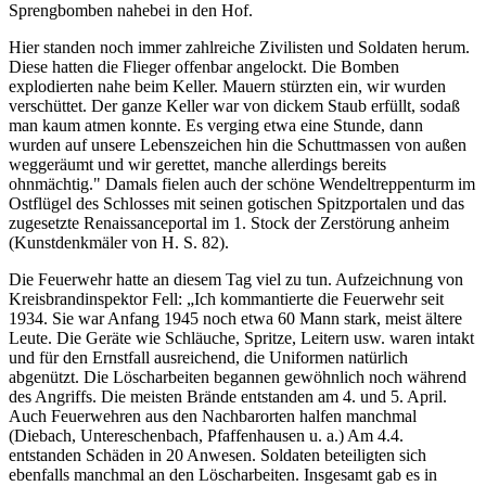
Sprengbomben nahebei in den Hof.
Hier standen noch immer zahlreiche Zivilisten und Soldaten herum.
Diese hatten die Flieger offenbar angelockt. Die Bomben
explodierten nahe beim Keller. Mauern stürzten ein, wir wurden
verschüttet. Der ganze Keller war von dickem Staub erfüllt, sodaß
man kaum atmen konnte. Es verging etwa eine Stunde, dann
wurden auf unsere Lebenszeichen hin die Schuttmassen von außen
weggeräumt und wir gerettet, manche allerdings bereits
ohnmächtig." Damals fielen auch der schöne Wendeltreppenturm im
Ostflügel des Schlosses mit seinen gotischen Spitzportalen und das
zugesetzte Renaissanceportal im 1. Stock der Zerstörung anheim
(Kunstdenkmäler von H. S. 82).
Die Feuerwehr hatte an diesem Tag viel zu tun. Aufzeichnung von
Kreisbrandinspektor Fell: „Ich kommantierte die Feuerwehr seit
1934. Sie war Anfang 1945 noch etwa 60 Mann stark, meist ältere
Leute. Die Geräte wie Schläuche, Spritze, Leitern usw. waren intakt
und für den Ernstfall ausreichend, die Uniformen natürlich
abgenützt. Die Löscharbeiten begannen gewöhnlich noch während
des Angriffs. Die meisten Brände entstanden am 4. und 5. April.
Auch Feuerwehren aus den Nachbarorten halfen manchmal
(Diebach, Untereschenbach, Pfaffenhausen u. a.) Am 4.4.
entstanden Schäden in 20 Anwesen. Soldaten beteiligten sich
ebenfalls manchmal an den Löscharbeiten. Insgesamt gab es in