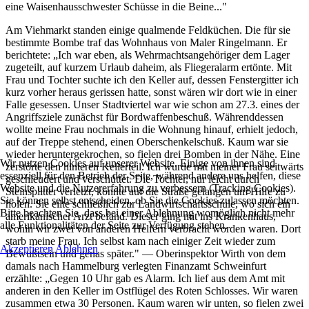
eine Waisenhausschwester Schüsse in die Beine..."
Am Viehmarkt standen einige qualmende Feldküchen. Die für sie
be­stimmte Bombe traf das Wohnhaus von Maler Ringelmann. Er
berichtete: „Ich war eben, als Wehrmachtsangehöriger dem Lager
zugeteilt, auf kurzem Urlaub daheim, als Fliegeralarm ertönte. Mit
Frau und Tochter suchte ich den Keller auf, dessen Fenstergitter ich
kurz vorher heraus gerissen hatte, sonst wären wir dort wie in einer
Falle gesessen. Unser Stadtviertel war wie schon am 27.3. eines der
Angriffsziele zunächst für Bordwaffenbeschuß. Währenddessen
wollte meine Frau nochmals in die Wohnung hinauf, erhielt jedoch,
auf der Treppe stehend, einen Oberschenkelschuß. Kaum war sie
wieder heruntergekrochen, so fielen drei Bomben in der Nähe. Eine
Wir nutzen Cookies auf unserer Website. Einige von ihnen sind
zerstörte den hinteren Kellerteil. Ich wurde mit meiner Frau seitwärts
essenziell für den Betrieb der Seite, während andere uns helfen, diese
ge­schleudert und verschüttet. Die Tochter, nur leicht durch
Website und die Nutzererfahrung zu verbessern (Tracking Cookies).
Steinsplitter verletzt, konnte auf die Straße gelangen um Hilfe zu
Sie können selbst entscheiden, ob Sie die Cookies zulassen möchten.
holen. Sie eilte schließlich zur Landwirtschaftsschule, wo sich ein
Bitte beachten Sie, dass bei einer Ablehnung womöglich nicht mehr
amerikanischer Arzt befand. Dieser ging mit ins Krankenhaus,
alle Funktionalitäten der Seite zur Verfügung stehen.
wohin wir zwei von anderen Helfern verbracht worden waren. Dort
starb meine Frau. Ich selbst kam nach einiger Zeit wieder zum
Akzeptieren
Ablehnen
Bewußtsein und genas später." — Oberinspektor Wirth von dem
damals nach Hammelburg verlegten Finanzamt Schweinfurt
erzählte: „Gegen 10 Uhr gab es Alarm. Ich lief aus dem Amt mit
anderen in den Keller im Ostflügel des Roten Schlosses. Wir waren
zusammen etwa 30 Personen. Kaum waren wir unten, so fielen zwei