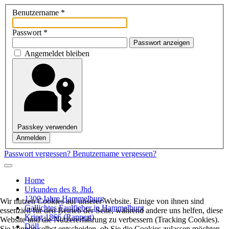
Benutzername
*
Passwort
*
Passwort anzeigen
Angemeldet bleiben
Passkey verwenden
Anmelden
Passwort vergessen?
Benutzername vergessen?
Home
Urkunden des 8. Jhd.
1300 Jahre Hammelburg
Wir nutzen Cookies auf unserer Website. Einige von ihnen sind
Gallichtes Faulfieber in Hammelburg
essenziell für den Betrieb der Seite, während andere uns helfen, diese
Krieg 1866 (Rappert)
Website und die Nutzererfahrung zu verbessern (Tracking Cookies).
Döll
Sie können selbst entscheiden, ob Sie die Cookies zulassen möchten.