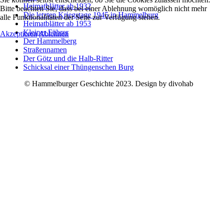
Heimatblätter ab 1932
Bitte beachten Sie, dass bei einer Ablehnung womöglich nicht mehr
Die letzten Kriegstage 1945 in Hammelburg
alle Funktionalitäten der Seite zur Verfügung stehen.
Heimatblätter ab 1953
Kleiner Führer
Akzeptieren
Ablehnen
Der Hammelberg
Straßennamen
Der Götz und die Halb-Ritter
Schicksal einer Thüngenschen Burg
© Hammelburger Geschichte 2023. Design by divohab